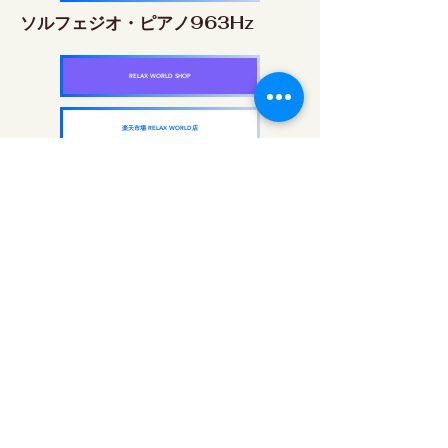
ソルフェジオ・ピアノ963Hz
RELAX WORLD SHOP
楽天市場 RELAX WORLD店
ソルフェジオ周波数を気軽に楽しめるピアノ
作品5枚作品をセット
快眠周波数 ソルフェジオ・ピアノ・
コレクション
RELAX WORLD SHOP
楽天市場 RELAX WORLD店
दैनिक ध्वनि उपचार | हीलिंग संगीत और वीडियो