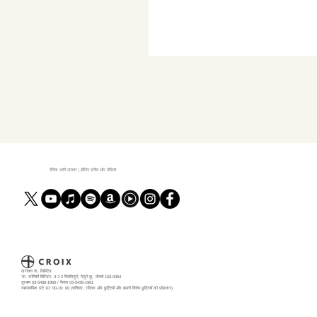
दैनिक ध्वनि उपचार | हीलिंग संगीत और वीडियो
क्रोक्स कं, लिमिटेड
7F, कोनिशी बिल्डिंग, 3-7-2 शिमोमेगुरो, मेगुरो-कू, टोक्यो 153-0064
दूरभाष 03-5436-1960 / फैक्स 03-5436-1961
व्यावसायिक घंटे 10: 00-19: 00 (शनिवार, रविवार और छुट्टियों और हमारी विशेष छुट्टियों को छोड़कर)