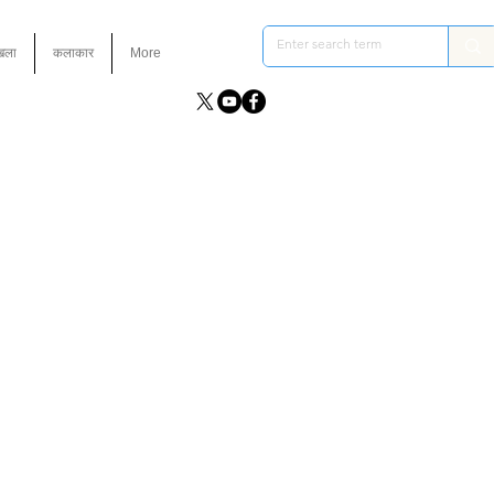
ंखला
कलाकार
More