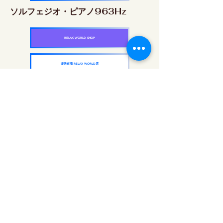
ソルフェジオ・ピアノ963Hz
RELAX WORLD SHOP
楽天市場 RELAX WORLD店
ソルフェジオ周波数を気軽に楽しめるピアノ
作品5枚作品をセット
快眠周波数 ソルフェジオ・ピアノ・
コレクション
RELAX WORLD SHOP
楽天市場 RELAX WORLD店
दैनिक ध्वनि उपचार | हीलिंग संगीत और वीडियो