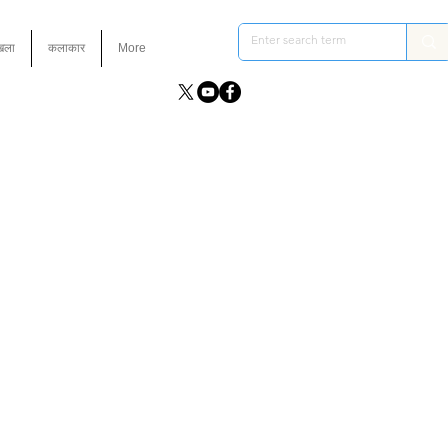
ंखला
कलाकार
More