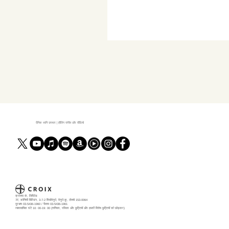
दैनिक ध्वनि उपचार | हीलिंग संगीत और वीडियो
क्रोक्स कं, लिमिटेड
7F, कोनिशी बिल्डिंग, 3-7-2 शिमोमेगुरो, मेगुरो-कू, टोक्यो 153-0064
दूरभाष 03-5436-1960 / फैक्स 03-5436-1961
व्यावसायिक घंटे 10: 00-19: 00 (शनिवार, रविवार और छुट्टियों और हमारी विशेष छुट्टियों को छोड़कर)