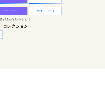
楽天市場 RELAX WORLD店
RELAX WORLD SHOP
作品5枚作品をセット
・コレクション