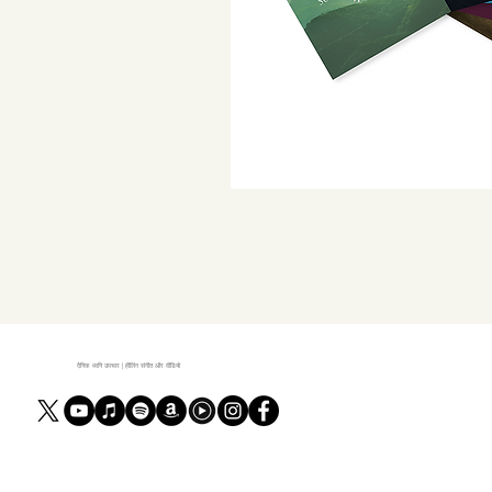
दैनिक ध्वनि उपचार | हीलिंग संगीत और वीडियो